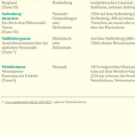
Bergland
Rothselberg
nordpfälzischen Lautertal;
(Turm 19)
Stahlturm, nebenan Selber
Stabenberg-
Neustadt-
1904 auf dem Stabenberg 
türmchen
Gimmeldingen
Steffenberg, 496 m) erbaut,
Ein Hoch dem Pfälzerwald-
oder
Türmchen
an
einem sehr s
Verein
Deidesheim
über der Rheinebene
(Turm 16)
Stäffelsbergturm
Dörrenbach
Auf dem Stäffelsberg (480 
Aussichtsmonstrum über der
oder
1964 erbaute Betonkonstr
südlichen Weinstraße
Böllenborn
(Turm 7)
Weinbietturm
Neustadt
1874 eingeweihter Buntsan
Weinstrassen-
turm
auf dem Weinbiet-Gip
Panorama mit Einkehr
(554 m), nebenan das bewir
(Turm 6)
Weinbiethaus, Wetterstati
©
www.wanderportal-pfalz.de
2005-2015
- palzvisit Touristik-Service