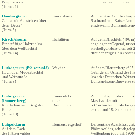
Perspektiven
auch historisch interessant
(Turm 21)
Humbergturm
Kaiserslautern
Auf dem Großen Humberg 
Glänzende Aussichten über
Stadtrand von Kaiserslaute
dem "Betze"
eingeweiht, Buntsandstei
(Turm 5)
Kirschfelsturm
Hofstätten
Auf dem Kirschfels (496 m)
Eine pfiffige Holztribüne
abgelegener Gegend, urspr
über dem Wellbachtal
wackeliger Holzturm, seit 
(Turm 14)
tribünenartige Holzkonstr
Ludwigsturm (Pfälzerwald)
Weyher
Auf dem
Blattersberg (605
Hoch über Modenbachtal
Gebirge am Ostrand des Pf
und Weinstraße
über der Deutschen Weinst
(Turm 9)
Buntsandstein-Bauweise er
Ludwigsturm
Dannenfels
Auf dem Gipfelplateau des
(Donnersberg)
oder
Massivs, der mit
Rundschau vom Berg der
Bastenhaus
687 m höchsten Erhebung d
Kelten
erbaut und 1953 erneuert
(Turm 18)
Luitpoldturm
Hermersbergerhof
Der zentrale Aussichtspunk
Auf dem Dach
Pfälzerwaldes, sehr abgele
des Pfälzerwaldes
Weißenberg (607 m), 1909 