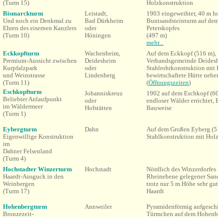
(Turm 15)
Holzkonstruktion
Bismarckturm
Leistadt,
1903 eingeweihter, 40 m h
Und noch ein Denkmal zu
Bad Dürkheim
Buntsandsteinturm auf dem
Ehren des eisernen Kanzlers
oder
Peterskopfes
(Turm 10)
Höningen
(497 m)
mehr...
Eckkopfturm
Wachenheim,
Auf dem Eckkopf (516 m),
Premium-Aussicht zwischen
Deidesheim
Verbandsgemeinde Deideshe
Kurpfalzpark
oder
Stahlrohrkonstruktion mit 
und Weinstrasse
Lindenberg
bewirtschaftete Hütte neb
(Turm 11)
(
Öffnungszeiten
)
Eschkopfturm
Johanniskreuz
1902 auf dem Eschkopf (6
Beliebter Anlaufpunkt
oder
endloser Wälder errichtet,
im Wäldermeer
Hofstätten
Bauweise
(Turm 1)
Eybergturm
Dahn
Auf dem Großen Eyberg (5
Eigenwillige Konstruktion
Stahlkonstruktion mit Hol
im
Dahner Felsenland
(Turm 4)
Hochstadter Winzerturm
Hochstadt
Nördlich des Winzerdorfes 
Haardt-Ausguck in den
Rheinebene gelegener Sand
Weinbergen
trotz nur 5 m Höhe sehr gut
(Turm 17)
Haardt
Hohenbergturm
Annweiler
Pyramidenförmig aufgeschi
Bronzezeit-
Türmchen auf dem Hohenbe