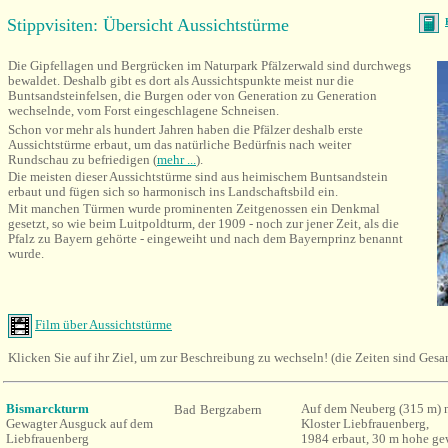
Stippvisiten: Übersicht Aussichtstürme
Die Gipfellagen und Bergrücken im Naturpark Pfälzerwald sind durchwegs
bewaldet. Deshalb gibt es dort als Aussichtspunkte meist nur die
Buntsandsteinfelsen, die Burgen oder von Generation zu Generation
wechselnde, vom Forst eingeschlagene Schneisen.
Schon vor mehr als hundert Jahren haben die Pfälzer deshalb erste
Aussichtstürme erbaut, um das natürliche Bedürfnis nach weiter
Rundschau zu befriedigen (
mehr ...
).
Die meisten dieser Aussichtstürme sind aus heimischem Buntsandstein
erbaut und fügen sich so harmonisch ins Landschaftsbild ein.
Mit manchen Türmen wurde prominenten Zeitgenossen ein Denkmal
gesetzt, so wie beim Luitpoldturm, der 1909 - noch zur jener Zeit, als die
Pfalz zu Bayern gehörte - eingeweiht und nach dem Bayernprinz benannt
wurde.
Film über Aussichtstürme
Klicken Sie auf ihr Ziel, um zur Beschreibung zu wechseln! (die Zeiten sind Gesa
Bismarckturm
Auf dem
Neuberg (
315 m) 
Bad
Bergzabern
Gewagter Ausguck auf dem
Kloster Liebfrauenberg,
Liebfrauenberg
1984
erbaut
, 30 m hohe ge