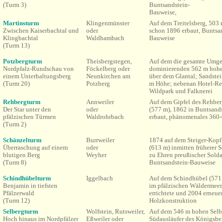
(Turm 3)
Buntsandstein-
Bauweise,
Martinsturm
Klingenmünster
Auf dem Treitelsberg, 503
Zwischen Kaiserbachtal und
oder
schon 1896 erbaut, Buntsa
Klingbachtal
Waldhambach
Bauweise
(Turm 13)
Potzbergturm
Theisbergstegen,
Auf dem die gesamte Umg
Nordpfalz-Rundschau von
Föckelberg oder
dominierenden 562 m hohe
einem Unterhaltungsberg
Neunkirchen am
über dem Glantal;
Sandste
(Turm 20)
Potzberg
m Höhe; nebenan Hotel-Res
Wildpark und Falknerei
Rehbergturm
Annweiler
Auf dem Gipfel des Rehbe
Der Star unter den
oder
(577 m), 1862 in Buntsand
pfälzischen Türmen
Waldrohrbach
erbaut, phänomenales 360
(Turm 2)
Schänzelturm
Burrweiler
1874 a
uf dem Steiger-Kop
Überraschung auf einem
oder
(613 m) inmitten früherer S
blutigen Berg
Weyher
zu Ehren preußischer Solda
(Turm 8)
Buntsandstein-Bauweise
Schindhübelturm
Iggelbach
Auf dem Schindhübel (57
Benjamin in tiefsten
im pfälzischen Wäldermeer
Pfälzerwald
errichtete und 2004 erneue
(Turm 12)
Holzkonstruktion
Selbergturm
Wolfstein,
Rutsweiler
,
Auf dem 546 m hohen Selb
Hoch hinaus im Nordpfälzer
Eßweiler oder
Südausläufer des Königsbe