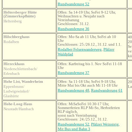
Rundwanderung 52
Heltersberger Hütte
Offen: Sa 14-19 Uhr, SoFei 9-12 Uhr,
(Zimmerkopfhütte)
Weihnachten u. Neujahr nach
Vereinbarung
Heltersberg
Geschlossen: 31.12.
Rundwanderung 36
Hilschberghaus
Offen: Mo-Sa ab 11 Uhr, SoFei ab 10
40
Uhr
Rodalben
20
Geschlossen: 25./26.12., 31.12. und 1.1.
Se
Rodalber Felsenwanderweg
,
Pfälzer
ve
Waldpfad
kü
Hirzeckhaus
Offen: Karfreitag bis 1. Nov SoFei 11-18
Uhr
Niederschlettenbach/
Rundwanderung 37
Erlenbach
Hohe List, Wanderheim
Offen: Sa 11-18 Uhr, SoFei 9-18 Uhr,
20
Mitte Mai bis Okt auch Mi 11-18 Uhr
Eppenbrunn/
La
Rundwanderung 48
,
Rundwanderung 61
Ludwigswinkel/
Glashütte
Hohe-Loog-Haus
Offen: MiSaSoFei 10.30-17 Uhr,
Sommerferien RLP Mi-So, Herbstferien
Neustadt/Hambach
RLP täglich,
sonst nach Vereinbarung
Geschlossen: 24./25.12., 31.12.
Rundwanderung 52
,
Pfälzer Weinsteig
,
Mit Bus und Bahn 3