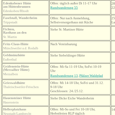
Edenkobener Hütte
Offen: täglich außer Di 11-17 Uhr
28
am Hüttenbrunnen
Rundwanderung 55
22
Edenkoben/Rhodt
Faselstall, Wanderheim
Offen: Nur nach Anmeldung,
25
Trippstadt
Selbstversorgerhaus mit Küche
La
Fichten,
Siehe St. Martiner Hütte
Rasthaus an den
St. Martin
Fritz-Claus-Hütte
Nach Vereinbarung
Münchweiler a.d. Rodalb
Geldmünzhütte
Siehe Siebeldinger Hütte
Eußerthal
Gräfenstein-Hütte
Offen: Mi-Sa 11-19 Uhr, SoFei 10-19
(Merzalber Hütte)
Uhr
Merzalben
Rundwanderung 13
,
Pfälzer Waldpfad
Grieswaldhütte
Offen: Mi 14-18 Uhr, SoFei und 31.12.
Thaleischweiler-Fröschen
9-18 Uhr
Geschlossen: 24./25.12.
Hauensteiner Hütte
Siehe Dicke Eiche Wanderheim
Hauenstein
Hellerplatzhaus
Offen: Mi-So und Fei 10-18 Uhr,
14
Herbstferien RLP täglich
Neustadt/Lambrecht