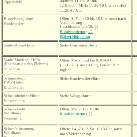
SaSoFei 11.30-18 Uhr,
Sippersfeld
1.10.-30.4. Mi-Fr 11.30-16 Uhr, SaSoFei
11.30-17 Uhr
Ringelsberghütte
Offen: SoFei 9.30 bis 18 Uhr, sonst nach
Vereinbarung
Frankweiler
Geschlossen: 25./26.12.
Rundwanderung 42
,
Pfälzer Hüttentour
Sankt-Anna-Hütte
Siehe Burrweiler Hütte
Sankt Martiner Hütte
Offen: Mi-So und Fei 9.30-19 Uhr
(Rasthaus an den Fichten)
(1.11.-31.3. bis 18 Uhr), Ferien RLP
St. Martin
täglich
Schmalstein,
Siehe Bruchweiler Hütte
PWV-Hütte
Bruchweiler
Schwanheimer Hütte
Siehe Wasgauhütte
Schwanheim
Schwarzsohl,
Offen: Mi-So 11-18 Uhr
Waldhaus
Rundwanderung
57
Weidenthal
Schwefelbrunnen,
Offen: 1.4.-20.12. So 10-18 Uhr, sonst
Waldhaus
nach Vereinbarung