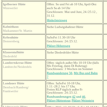
Igelborner Hütte
Offen: So und Fei ab 10 Uhr, April-Dez
Winnweiler
auch Sa ab 14 Uhr
Geschlossen: Mai und Juni, 24./25.12.,
31.12.
Hinkelsteinweg
Kalmithaus
Siehe Ludwigshafener Hütte
Maikammer/St. Martin
Keltenhütte
SaSoFei 11.30-18 Uhr
Donnersberg
Geschlossen: 24./25.12.
Pfälzer Höhenweg
Klausentalhütte
Siehe Diedesfelder Hütte
Diedesfeld
Lambertskreuz-Hütte
Offen: täglich außer Mo 10-19 Uhr (falls
Mo Feiertag, dann Di Ruhetag)
Lambrecht/Neidenfels
Geschlossen: 3 Wochen im Sommer
Rundwanderung 56
,
Mit Bus und Bahn
7
Landauer Hütte
Offen: SaSoFei 10-18 Uhr,
1.11.-28.2. bis 17 Uhr,
Dernbach/Ramberg/
Ferien RLP täglich außer Fr
Frankweiler
Geschlossen: 24./25.12.
Rundwanderungen
42
und
46
,
Pfälzer Hüttentour
,
Pfälzer Weinsteig
Lichtenstein-Hütte