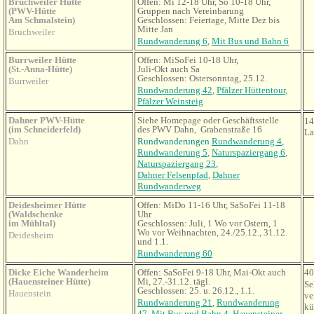
Bruchweiler Hütte
Offen: Mi 12-18 Uhr, So 10-18 Uhr,
(PWV-Hütte
Gruppen nach Vereinbarung
Am Schmalstein)
Geschlossen: Feiertage, Mitte Dez bis
Mitte Jan
Bruchweiler
Rundwanderung 6
,
Mit Bus und Bahn 6
Burrweiler Hütte
Offen: MiSoFei 10-18 Uhr,
(St.-Anna-Hütte)
Juli-Okt auch Sa
Geschlossen: Ostersonntag, 25.12.
Burrweiler
Rundwanderung 42
,
Pfälzer Hüttentour
,
Pfälzer Weinsteig
Dahner PWV-Hütte
Siehe Homepage oder Geschäftsstelle
14
(im Schneiderfeld)
des PWV Dahn, Grabenstraße 16
La
Dahn
Rundwanderungen
Rundwanderung 4
,
Rundwanderung 5
,
Naturspaziergang 6
,
Naturspaziergang 23
,
Dahner Felsenpfad
,
Dahner
Rundwanderweg
Deidesheimer Hütte
Offen: MiDo 11-16 Uhr, SaSoFei 11-18
(Waldschenke
Uhr
im Mühltal)
Geschlossen: Juli, 1 Wo vor Ostern, 1
Wo vor Weihnachten, 24./25.12., 31.12.
Deidesheim
und 1.1.
Rundwanderung 60
Dicke Eiche Wanderheim
Offen: SaSoFei 9-18 Uhr, Mai-Okt auch
40
(Hauensteiner Hütte)
Mi, 27.-31.12. tägl.
Se
Geschlossen: 25. u. 26.12., 1.1.
Hauenstein
ve
Rundwanderung 21
,
Rundwanderung
kü
47
,
Mit Bus und Bahn 4
,
Hauensteiner