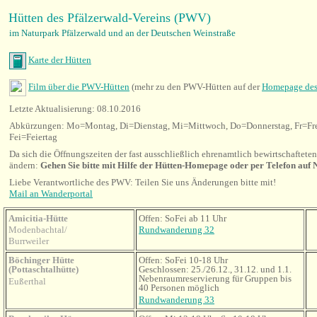
Hütten des Pfälzerwald-Vereins (PWV)
im Naturpark Pfälzerwald und an der Deutschen Weinstraße
Karte der Hütten
Film über die PWV-Hütten
(mehr zu den PWV-Hütten auf der
Homepage de
Letzte Aktualisierung: 08.10.2016
Abkürzungen: Mo=Montag, Di=Dienstag, Mi=Mittwoch, Do=Donnerstag, Fr=Fre
Fei=Feiertag
Da sich die Öffnungszeiten der fast ausschließlich ehrenamtlich bewirtschaftete
ändern:
Gehen Sie bitte mit Hilfe der Hütten-Homepage oder per Telefon auf
Liebe Verantwortliche des PWV: Teilen Sie uns Änderungen bitte mit!
Mail an Wanderportal
Amicitia-Hütte
Offen: SoFei ab 11 Uhr
Modenbachtal/
Rundwanderung 32
Burrweiler
Böchinger Hütte
Offen: SoFei 10-18 Uhr
(Pottaschtalhütte)
Geschlossen: 25./26.12., 31.12. und 1.1.
Nebenraumreservierung für Gruppen bis
Eußerthal
40 Personen möglich
Rundwanderung 33