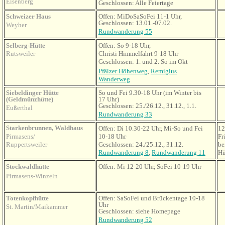
Eisenberg
Geschlossen: Alle Feiertage
Schweizer Haus
Offen: MiDoSaSoFei 11-1 Uhr,
Geschlossen: 13.01.-07.02.
Weyher
Rundwanderung 55
Selberg-Hütte
Offen: So 9-18 Uhr,
Rutsweiler
Christi Himmelfahrt 9-18 Uhr
Geschlossen: 1. und 2. So im Okt
Pfälzer Höhenweg
,
Remigius
Wanderweg
Siebeldinger Hütte
So und Fei 9.30-18 Uhr (im Winter bis
(Geldmünzhütte)
17 Uhr)
Geschlossen: 25./26.12., 31.12., 1.1.
Eußerthal
Rundwanderung 33
Starkenbrunnen, Waldhaus
Offen: Di 10.30-22 Uhr, Mi-So und Fei
12
Pirmasens/
10-18 Uhr
Fr
Ruppertsweiler
Geschlossen: 24./25.12., 31.12.
be
Rundwanderung 8
,
Rundwanderung 11
Hü
Stockwaldhütte
Offen: Mi 12-20 Uhr, SoFei 10-19 Uhr
Pirmasens-Winzeln
Totenkopfhütte
Offen: SaSoFei und Brückentage 10-18
Uhr
St. Martin/Maikammer
Geschlossen: siehe Homepage
Rundwanderung 52