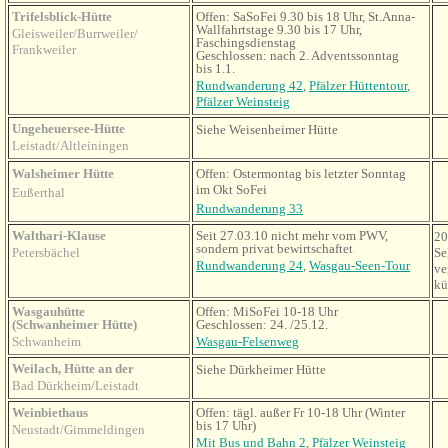
Trifelsblick-Hütte
Offen: SaSoFei 9.30 bis 18 Uhr, St.Anna-
Wallfahrtstage 9.30 bis 17 Uhr,
Gleisweiler/Burrweiler/
Faschingsdienstag
Frankweiler
Geschlossen: nach 2. Adventssonntag
bis 1.1.
Rundwanderung 42
,
Pfälzer Hüttentour
,
Pfälzer Weinsteig
Ungeheuersee-Hütte
Siehe Weisenheimer Hütte
Leistadt/Altleiningen
Walsheimer Hütte
Offen: Ostermontag bis letzter Sonntag
im Okt SoFei
Eußerthal
Rundwanderung 33
Walthari-Klause
Seit 27.03.10 nicht mehr vom PWV,
20
sondern privat bewirtschaftet
Petersbächel
Se
Rundwanderung 24
,
Wasgau-Seen-Tour
ve
kü
Wasgauhütte
Offen: MiSoFei 10-18 Uhr
(Schwanheimer Hütte)
Geschlossen: 24. /25.12.
Schwanheim
Wasgau-Felsenweg
Weilach, Hütte an der
Siehe Dürkheimer Hütte
Bad Dürkheim/Leistadt
Weinbiethaus
Offen: tägl. außer Fr 10-18 Uhr (Winter
bis 17 Uhr)
Neustadt/Gimmeldingen
Mit Bus und Bahn 2
,
Pfälzer Weinsteig