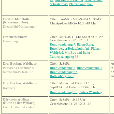
Schusterpfad
,
Pfälzer Waldpfad
Diedesfelder Hütte
Offen: Jan-März MiSaSoFei 10.30-19
(Klausentalhütte)
Uhr, Apr-Dez Mi-So 10.30-19 Uhr
Diedesfeld/Maikammer
Drachenfelshütte
Offen: MiSa ab 11 Uhr, SoFei ab 9 Uhr
Geschlossen: 25./26.12., 1.1.
Busenberg
Rundwanderung 7
,
Bären-Steig
,
Busenberger Holzschuhpfad
,
Pfälzer
Waldpfad
,
Mit Bus und Bahn 4
,
Naturspaziergang 33
Drei Buchen, Waldhaus
Offen: SaSoFei
20
Pirmasens-Erlenbrunn/
Rundwanderung 3
,
Rundwanderung 8
,
in
Kettrichhof/Glashütte
Rundwanderung 67
,
2 
Rothenberg-Tour
rä
Drei Buchen, Waldhaus
Offen: Mi-So und Fei ab 11 Uhr,
Sept/Okt und Ferien RLP täglich
Ramberg
Rundwanderung 31
,
Pfälzer Weinsteig
Dürkheimer Hütte
Offen: SaSoFei 10-18 Uhr
(Hütte an der Weilach)
Geschlossen: 24.-26.12, 31.12.
Bad Dürkheim/Leistadt