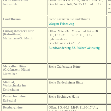
Offen: MiSa 13-19 Uhr, SoFei 10-19 Uhr,
10
Neidenfels
Geschlossen: Juli, 24./25.12. und 31.12.
Se
ve
kü
Lindelbrunn
Siehe Cramerhaus Lindelbrunn
Wasgau-Felsenweg
Ludwigshafener Hütte
Offen: März-Dez Mi-So und Fei 9-18
(Kalmithaus)
Uhr, 1.11.-31.01. 9-17 Uhr, 31.12.
Maikammer/St. Martin
Sylvesterfeier
Geschlossen: 24./25.12
.
Rundwanderung
52
,
Pfälzer Weinsteig
Merzalber Hütte
Siehe Gräfenstein-Hütte
(Gräfenstein-Hütte)
Merzalben
Mühltal,
Siehe Deidesheimer Hütte
Waldschenke im
Deidesheim
Pottaschtalhütte
Siehe Böchinger Hütte
Eußerthal
Retzberghütte
Offen: 1.5.-30.9. Mi-Fr 11.30-17 Uhr,